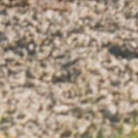
ographie
otographies
déos
rformances
ositions et Filmographies
ntact