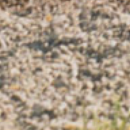
Bi
Ph
Vi
Pe
Exp
Co
e en 1977. Elle a étudié aux
rk. Diplômée depuis 2001 elle
ch.