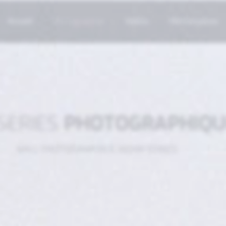
Accueil
Photographies
Vidéos
Performances
SERIES
PHOTOGRAPHIQU
#ALL PHOTOGRAPHICS WORK SERIES