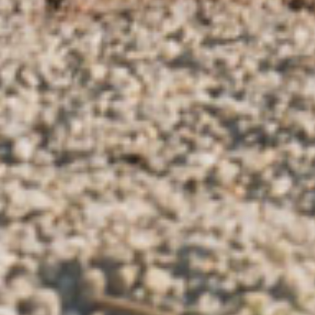
Photographe, vidéaste et performeuse, Catherine JAMES est Née à Nic
Beaux-Art de Paris (ENSBA) et à Cooper Union School of Art à New-Yo
vit actuellement à Saint-Prix, Val d’Oise, après avoir vécu 6 ans à Zuri