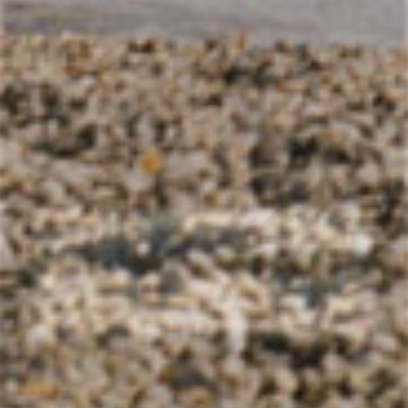
Photographe, vidéaste et performeuse,
Catherine JAMES est
Née à Nice en 1977. Elle a étudié aux Beaux-Art de Paris
(ENSBA) et à Cooper Union School of Art à New-York.
Diplômée depuis 2001 elle vit actuellement à Saint-Prix, Val
d’Oise, après avoir vécu 6 ans à Zurich.
Biographie
Photographies
Vidéos
Performances
Expositions et Filmographies
Contact