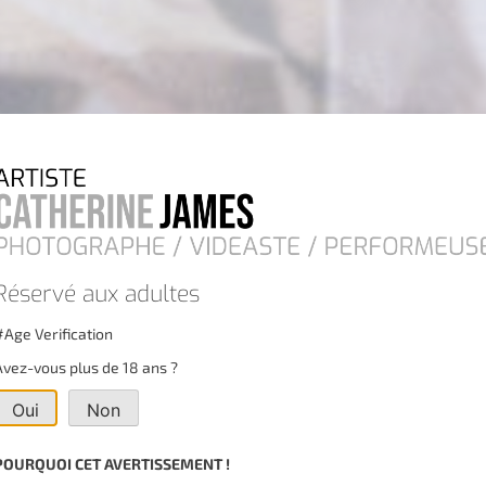
Réservé aux adultes
#Age Verification
Avez-vous plus de 18 ans ?
Oui
Non
POURQUOI CET AVERTISSEMENT !