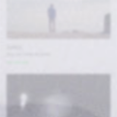
ZURICH
#by / par Catherine James
Voir cette serie