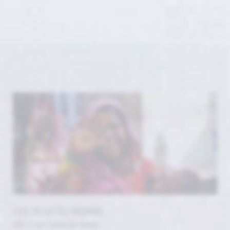
LES YEUX DU MONDE
#By / par Catherine James