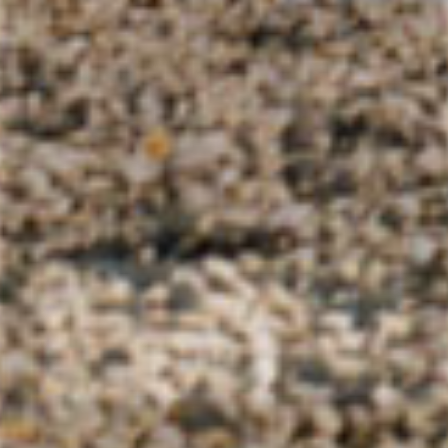
Photographe, vidéaste et performeuse,
Catherine JAMES est
Née à Nice en 1977. Elle a étudié aux Beaux-Art de Paris
(ENSBA) et à Cooper Union School of Art à New-York.
Diplômée depuis 2001 elle vit actuellement à Saint-Prix, Val
d’Oise, après avoir vécu 6 ans à Zurich.
Biographie
Photographies
Vidéos
Performances
Expositions et Filmographies
Contact