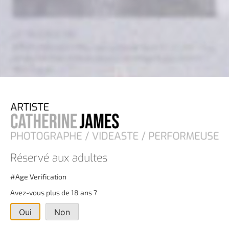
LE SILENCE NU
SERIE Le silence nu #by / par Catherine James A la lueur d’une
bougie, les fragments de corps et de visages apparaissent
dans le grain
Voir cette serie
Réservé aux adultes
#Age Verification
Avez-vous plus de 18 ans ?
Oui
Non
NARCISSE ET LE VOYEUR