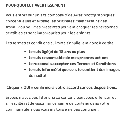
POURQUOI CET AVERTISSEMENT !
#by / par Catherine James
Voir cette serie
Vous entrez sur un site composé d’oeuvres photographiques
conceptuelles et artistiques originales mais certains des
travaux ou oeuvres présentés peuvent choquer les personnes
sensibles et sont inappropriés pour les enfants.
Les termes et conditions suivants s’appliquent donc à ce site :
Je suis âgé(e) de 18 ans ou plus
Je suis responsable de mes propres actions
Je reconnais accepter ces Termes et Conditions
Je suis informé(e) que ce site contient des images
de nudité
Cliquer « OUI » confirmera votre accord sur ces dispositions.
VÉSANIE
Si vous n’avez pas 18 ans, si ce contenu peut vous offenser, ou
#by / par Catherine James
s’il est illégal de visionner ce genre de contenu dans votre
Voir cette serie
communauté, nous vous invitons à ne pas continuer.