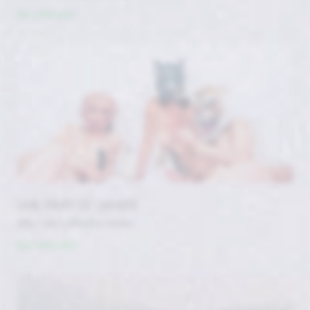
Voir cette serie
UNE PART DE VANITÉ
#by / par Catherine James
Voir cette serie