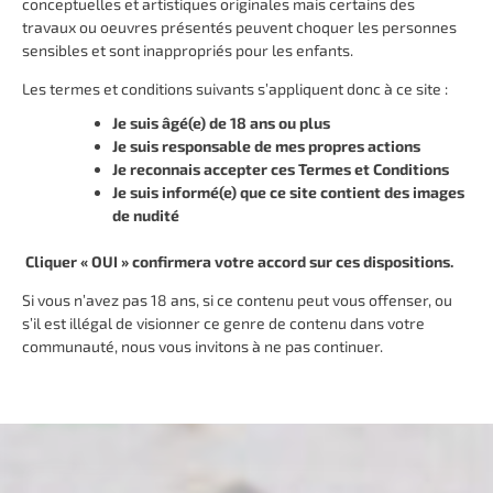
conceptuelles et artistiques originales mais certains des
#by / par Catherine James
travaux ou oeuvres présentés peuvent choquer les personnes
sensibles et sont inappropriés pour les enfants.
Voir cette serie
Les termes et conditions suivants s’appliquent donc à ce site :
Je suis âgé(e) de 18 ans ou plus
Je suis responsable de mes propres actions
Je reconnais accepter ces Termes et Conditions
Je suis informé(e) que ce site contient des images
de nudité
Cliquer « OUI » confirmera votre accord sur ces dispositions.
Si vous n’avez pas 18 ans, si ce contenu peut vous offenser, ou
s’il est illégal de visionner ce genre de contenu dans votre
communauté, nous vous invitons à ne pas continuer.
UNE PART DE VANITÉ
#by / par Catherine James
Voir cette serie