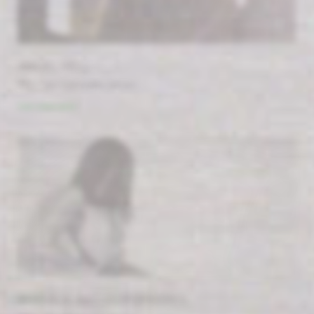
ANGEL HELL
#by / par Catherine James
Voir cette serie
ANIMAUX ANTHROPOPHORES