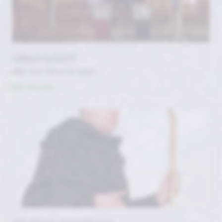
URBAN GHOSTS
#By / par Catherine James
Voir cette serie