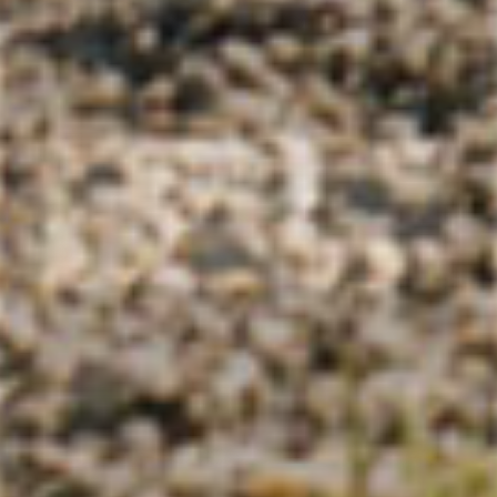
d’Oise, après avoir vécu 6 ans à Zurich.
Biographie
Photographies
Vidéos
Performances
Expositions et Filmographies
Contact
Copyright © Catherine James - Tous droits réservés - # All rights
reserved