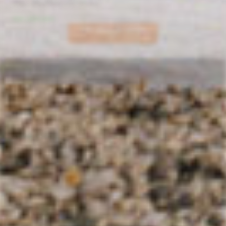
#by / par Catherine James
Voir cette serie
Voir plus de series
Photographe, vidéaste et performeuse,
Catherine JAMES est
Née à Nice en 1977. Elle a étudié aux Beaux-Art de Paris
(ENSBA) et à Cooper Union School of Art à New-York.
Diplômée depuis 2001 elle vit actuellement à Saint-Prix, Val