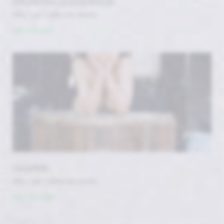
GRUNEWALD-ISSENHEIM
#By / par Catherine James
Voir cette serie
YASMINE
#By / par Catherine James
Voir cette serie