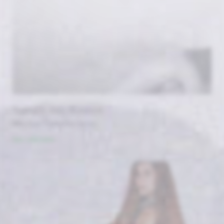
TURNER AND BUNKER
#By / par Catherine James
Voir cette serie