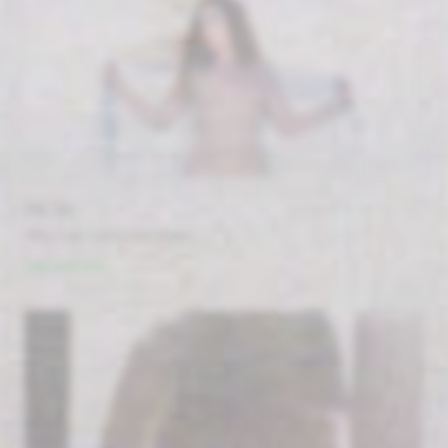
PIETA
#By / par Catherine James
Voir cette serie