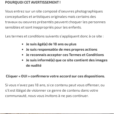
POURQUOI CET AVERTISSEMENT !
Vous entrez sur un site composé d’oeuvres photographiques
Photographe, vidéaste et performeuse,
Catherine JAMES est
conceptuelles et artistiques originales mais certains des
Née à Nice en 1977. Elle a étudié aux Beaux-Art de Paris
travaux ou oeuvres présentés peuvent choquer les personnes
(ENSBA) et à Cooper Union School of Art à New-York.
sensibles et sont inappropriés pour les enfants.
Diplômée depuis 2001 elle vit actuellement à Saint-Prix, Val
Les termes et conditions suivants s’appliquent donc à ce site :
d’Oise, après avoir vécu 6 ans à Zurich.
Je suis âgé(e) de 18 ans ou plus
Je suis responsable de mes propres actions
Je reconnais accepter ces Termes et Conditions
Je suis informé(e) que ce site contient des images
Biographie
de nudité
Photographies
Cliquer « OUI » confirmera votre accord sur ces dispositions.
Vidéos
Performances
Si vous n’avez pas 18 ans, si ce contenu peut vous offenser, ou
Expositions et Filmographies
s’il est illégal de visionner ce genre de contenu dans votre
Contact
communauté, nous vous invitons à ne pas continuer.