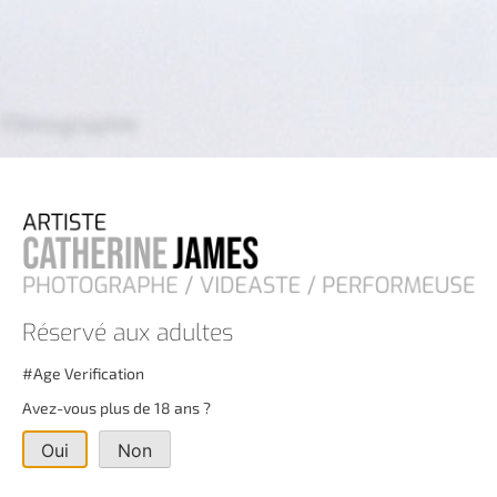
Filmographie
Posted on
décembre 1, 2021
by
catherinejames
Posted in
Uncategorized
Previous:
Publications
Next:
ANIMAUX ANTHROPOPHORES
Réservé aux adultes
#Age Verification
Avez-vous plus de 18 ans ?
Oui
Non